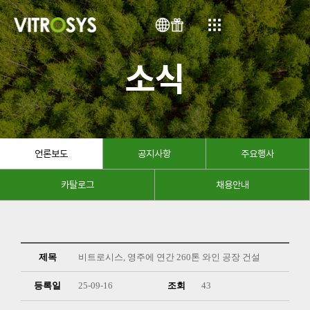
VN
소식
언론보도
공지사항
주요행사
카탈로그
채용안내
제목
비트로시스, 영주에 연간 260톤 와인 공장 건설
등록일
25-09-16
조회
43