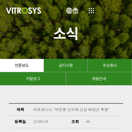
VN
소식
언론보도
공지사항
주요행사
카탈로그
채용안내
제목
비트로시스 "박찬호 선수에 산삼 배양근 후원"
등록일
25-09-16
조회
44